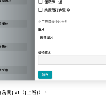
間} #1（{上層}）。